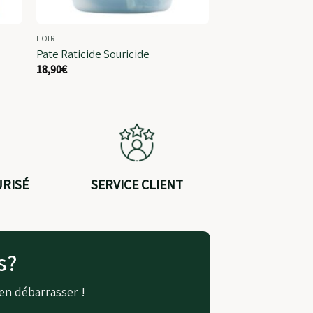
LOIR
Pate Raticide Souricide
18,90
€
URISÉ
SERVICE CLIENT
s?
en débarrasser !