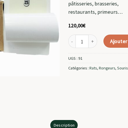
pâtisseries, brasseries,
restaurants, primeurs…
120,00
€
quantité de Plaques De Glue 
Ajouter
UGS :
91
Catégories :
Rats
,
Rongeurs
,
Souris
Description