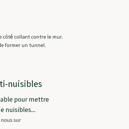
 côté́ collant contre le mur.
n de former un tunnel.
ti-nuisibles
table pour mettre
 nuisibles...
z nous sur