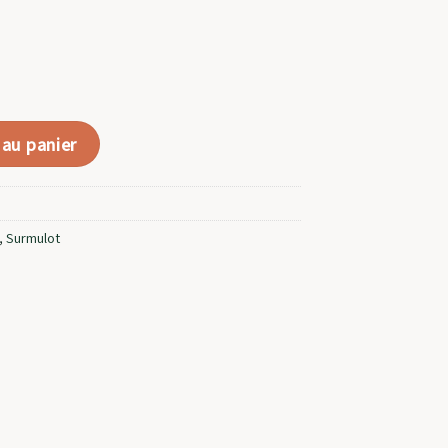
Souris & Rats Carton De 72
 au panier
,
Surmulot