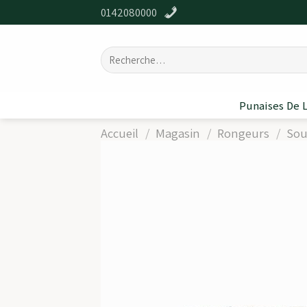
Passer
0142080000
au
contenu
Recherche
pour :
Punaises De L
Accueil
/
Magasin
/
Rongeurs
/
Sou