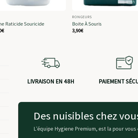
RONGEURS
ne Raticide Souricide
Boite À Souris
0
€
3,90
€
LIVRAISON EN 48H
PAIEMENT SÉC
Des nuisibles chez vou
L'équipe Hygiene Premium, est la pour vous 