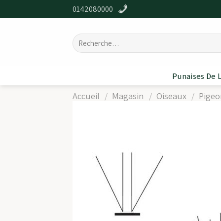
Passer
0142080000
au
contenu
Recherche
pour :
Punaises De L
Accueil
/
Magasin
/
Oiseaux
/
Pigeo