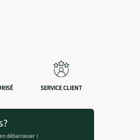
URISÉ
SERVICE CLIENT
s?
en débarrasser !