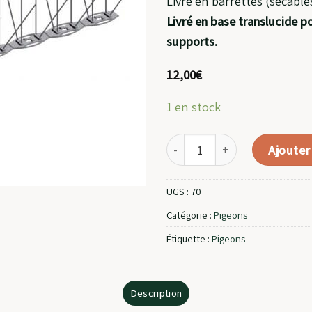
Livré en barrettes (sécable
Livré en base translucide po
supports.
12,00
€
1 en stock
quantité de Pics Anti Pigeons
Ajouter
UGS :
70
Catégorie :
Pigeons
Étiquette :
Pigeons
Description