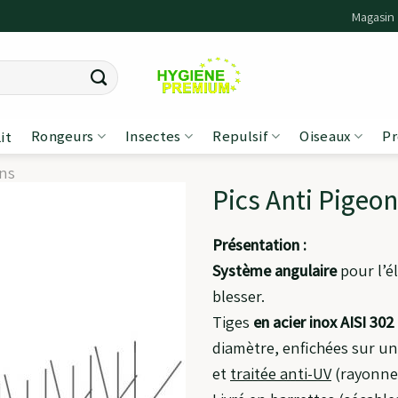
Magasin
Rongeurs
Insectes
Repulsif
Oiseaux
Pr
it
ns
Pics Anti Pigeo
Présentation :
Système angulaire
pour l’é
blesser.
Tiges
en acier inox AISI 302
diamètre, enfichées sur un
et
traitée anti-UV
(rayonnem