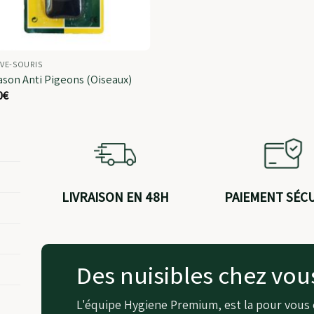
VE-SOURIS
ason Anti Pigeons (Oiseaux)
0
€
LIVRAISON EN 48H
PAIEMENT SÉC
Des nuisibles chez vou
L'équipe Hygiene Premium, est la pour vous 