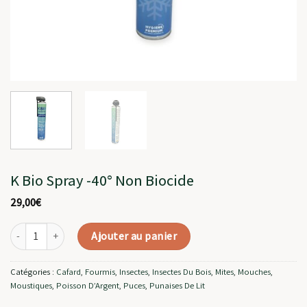
K Bio Spray -40° Non Biocide
29,00
€
quantité de K Bio Spray -40° Non Biocide
Ajouter au panier
Catégories :
Cafard
,
Fourmis
,
Insectes
,
Insectes Du Bois
,
Mites
,
Mouches
,
Moustiques
,
Poisson D’Argent
,
Puces
,
Punaises De Lit